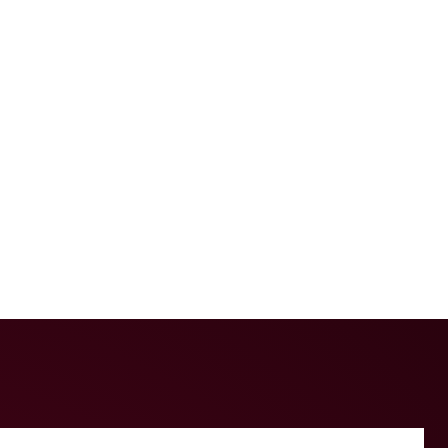
 al viento representa un deseo, una
 un punto alto y de forma
iblemente en exterior.
e las esperanzas y anhelos más
 budista y sus cinco distintos
s cinco elementos del budismo: azul
a; rojo el fuego; verde el aire;