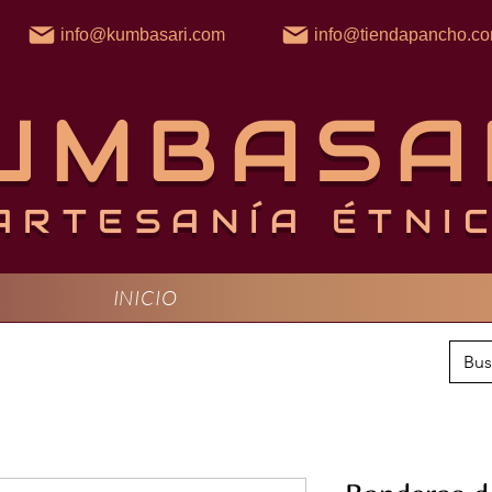
info@kumbasari.com
info@tiendapancho.c
UMBASA
ARTESANÍA ÉTNI
INICIO