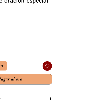
 oración especial
o
to
Pagar ahora
?