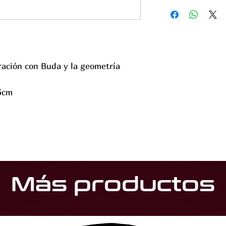
Una bandera tibetana
plegaria. Colócala en
descendente, y prefer
Son las portadoras d
puros de la comunidad
colores representa lo
ración con Buda y la geometría
el cielo; blanco el agu
amarillo la tierra.
5cm
Más productos