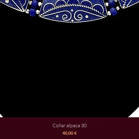
Collar alpaca 30
Vista rápida
Precio
40,00 €