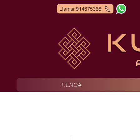
Llamar 914675366
K
TIENDA