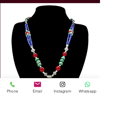
Phone
Email
Instagram
Whatsapp
Collar alpaca Tibetano 01
Precio
20,00 €
Impuesto incluido