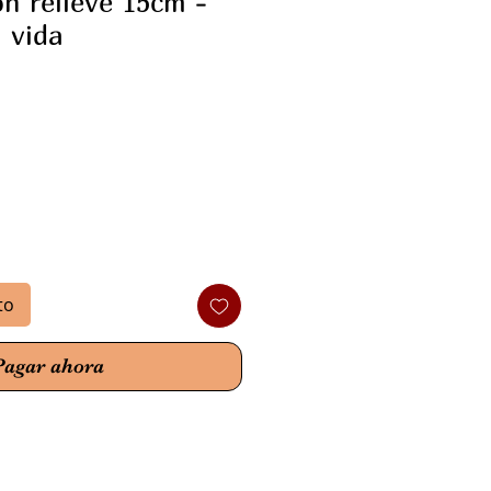
n relieve 15cm -
 vida
io
to
Pagar ahora