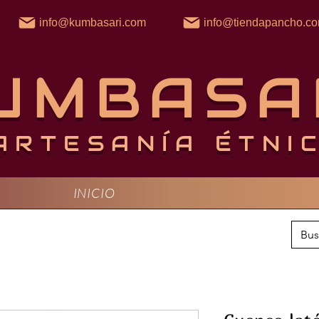
info@kumbasari.com
info@tiendapancho.c
UMBASA
ARTESANÍA ÉTNI
INICIO