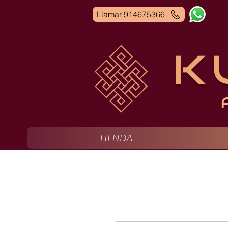
Llamar 914675366
K
TIENDA