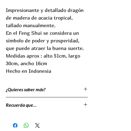
Impresionante y detallado dragón
de madera de acacia tropical,
tallado manualmente.
En el Feng Shui se considera un
símbolo de poder y prosperidad,
que puede atraer la buena suerte.
Medidas aprox : alto 51cm, largo
30cm, ancho 16cm
Hecho en Indonesia
¿Quieres saber más?
En culturas orientales como la china, el
Recuerda que…
dragón es un símbolo de poder y fuerza. Al
estar hecho de madera puede representar
Este es un artículo hecho de forma artesanal
también la búsqueda de equilibrio y armonía
en Indonesia. El que usted reciba puede
en la vida.
diferir levemente de la imagen mostrada, ya