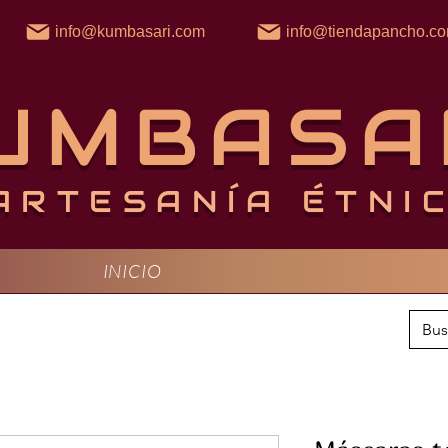
info@kumbasari.com
info@tiendapancho.c
UMBASA
ARTESANÍA ÉTNI
INICIO