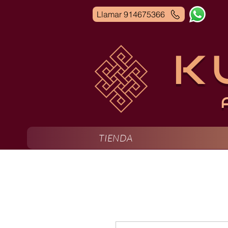
Llamar 914675366
K
TIENDA