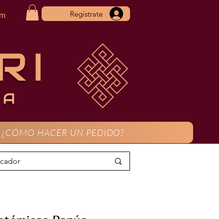
Regístrate
om
RI
CA
¿CÓMO HACER UN PEDIDO?