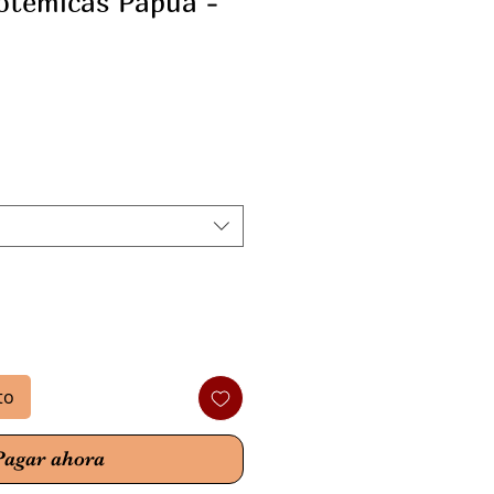
otémicas Papúa -
io
to
Pagar ahora