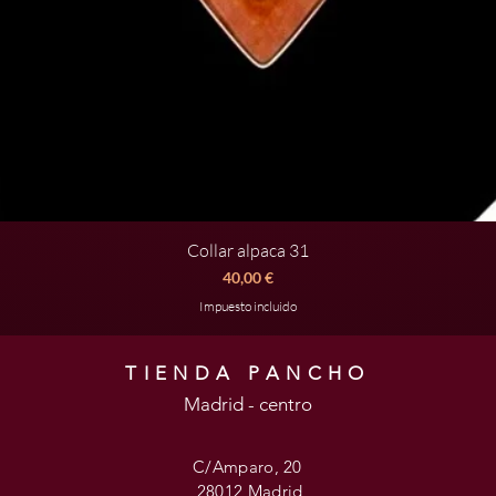
Collar alpaca 31
Vista rápida
Precio
40,00 €
Impuesto incluido
TIENDA PANCHO
Madrid - centro
C/Amparo, 20
28012 Madrid