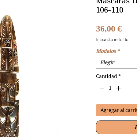
Máscaras t
106-110
Prec
36,00 €
Impuesto incluido
Modelos
*
Elegir
Cantidad
*
Agregar al carri