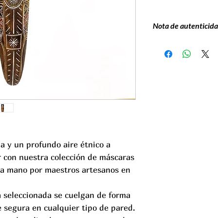
Nota de autenticida
Debido a que cada más
forma individual por 
idénticas y la puesta
variaciones respecto 
garantizan que estas
auténtica y con alma 
a y un profundo aire étnico a
r con nuestra colección de máscaras
s a mano por maestros artesanos en
 seleccionada se cuelgan de forma
 segura en cualquier tipo de pared.