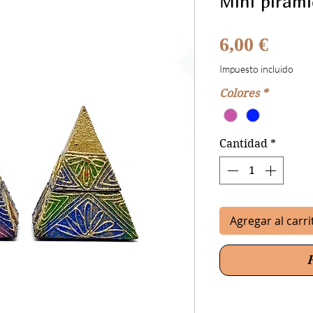
Mini pirám
Preci
6,00 €
Impuesto incluido
Colores
*
Cantidad
*
Agregar al carri