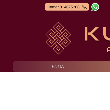
Llamar 914675366
K
TIENDA