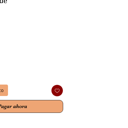
ide
o
to
Pagar ahora