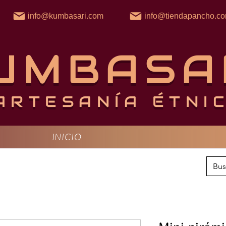
info@kumbasari.com
info@tiendapancho.c
UMBASA
ARTESANÍA ÉTNI
INICIO