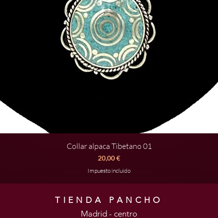
Collar alpaca Tibetano 01
Vista rápida
Precio
20,00 €
Impuesto incluido
TIENDA PANCHO
Madrid - centro