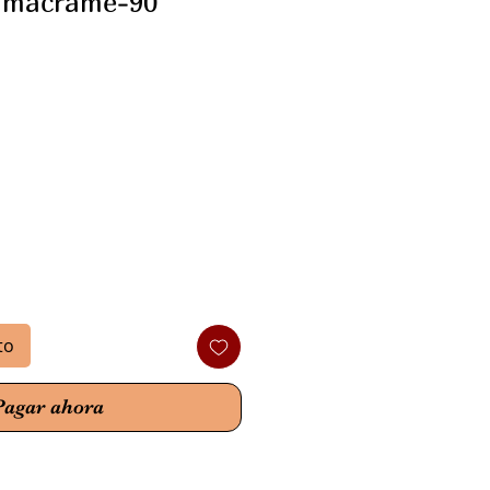
 macramé-90
o
to
Pagar ahora