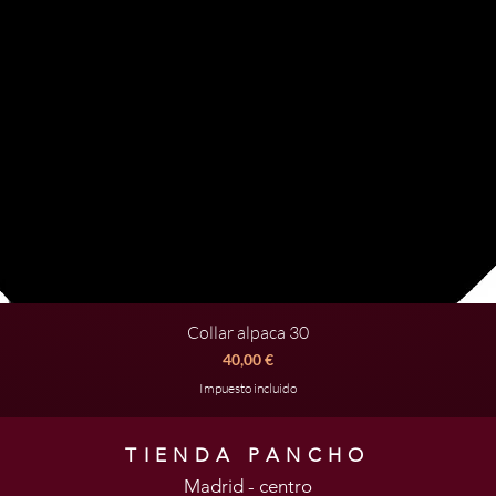
Collar alpaca 30
Vista rápida
Precio
40,00 €
Impuesto incluido
TIENDA PANCHO
Madrid - centro