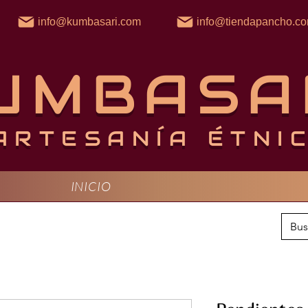
info@kumbasari.com
info@tiendapancho.c
UMBASA
ARTESANÍA ÉTNI
INICIO