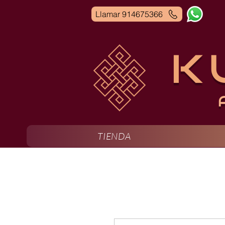
Llamar 914675366
K
TIENDA