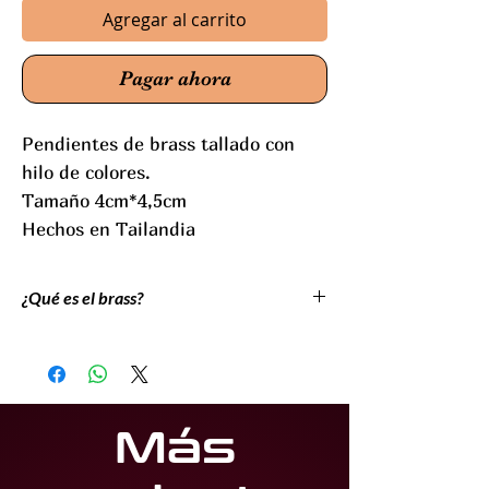
Agregar al carrito
Pagar ahora
Pendientes de brass tallado con
hilo de colores.
Tamaño 4cm*4,5cm
Hechos en Tailandia
¿Qué es el brass?
El "brass" es conocido en castellano como
"latón", una aleación de cobre y zinc
altamente resistente a la oxidación y a altas
concentraciones salinas, así como muy
Más
maleable para su manipulación en la
fabricación de fornituras para bisutería y