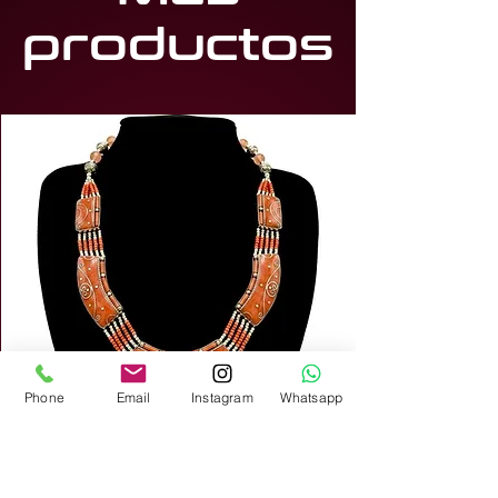
productos
Phone
Email
Instagram
Whatsapp
Collar alpaca 31