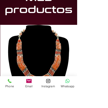
productos
Phone
Email
Instagram
Whatsapp
Collar alpaca 31