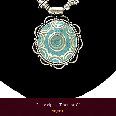
Collar alpaca Tibetano 01
Vista rápida
Precio
20,00 €