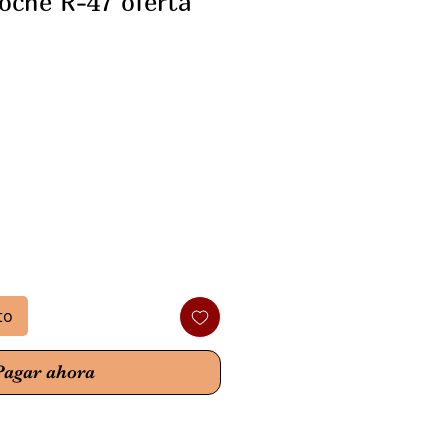
roché R-47 oferta
o
to
Pagar ahora