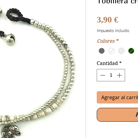
Tobillera c
Preci
3,90 €
Impuesto incluido
Colores
*
Cantidad
*
Agregar al carri