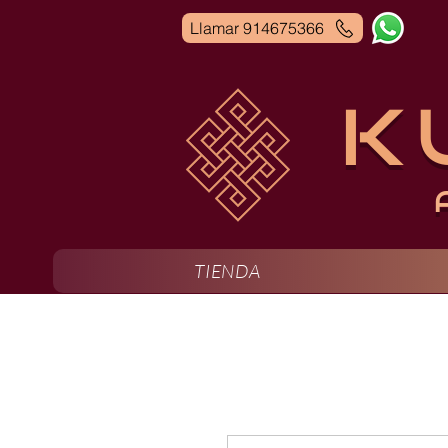
Llamar 914675366
K
TIENDA