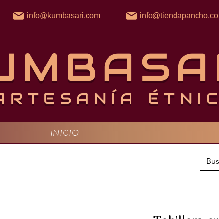
info@kumbasari.com
info@tiendapancho.c
UMBASA
ARTESANÍA ÉTNI
INICIO