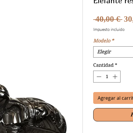
Elefante re
Pre
 40,00 € 
30
Impuesto incluido
Modelo
*
Elegir
Cantidad
*
Agregar al carri