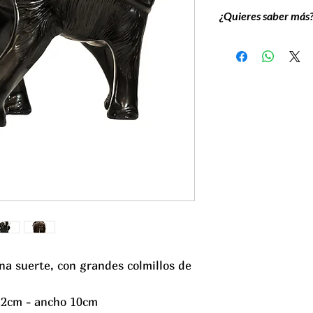
¿Quieres saber más
Los elefantes con la 
diversas culturas y tr
fortaleza, la sabidurí
En el hinduismo está 
sabiduría, y en el bu
encuentra de forma h
templos.
na suerte, con grandes colmillos de
 22cm - ancho 10cm