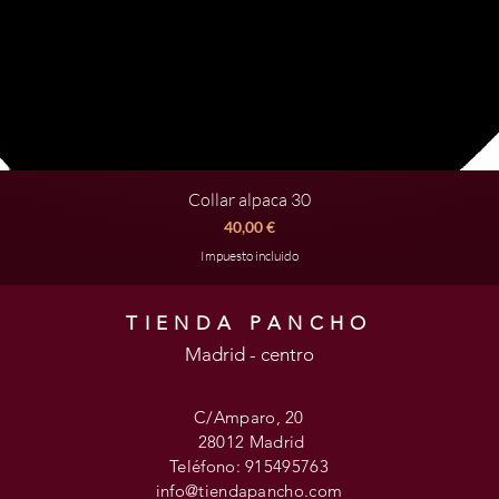
Collar alpaca 30
Vista rápida
Precio
40,00 €
Impuesto incluido
TIENDA PANCHO
Madrid - centro
C/Amparo, 20
28012 Madrid
Teléfono: 915495763
info@tiendapancho.com