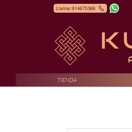
Llamar 914675366
K
TIENDA