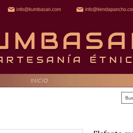
info@kumbasari.com
info@tiendapancho.c
UMBASA
ARTESANÍA ÉTNI
INICIO