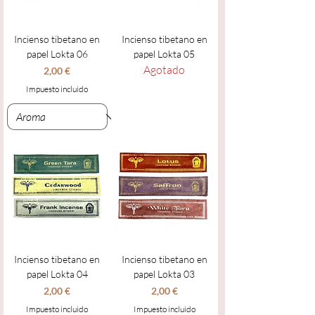
Incienso tibetano en
Incienso tibetano en
papel Lokta 06
papel Lokta 05
Agotado
Precio
2,00 €
Impuesto incluido
Incienso tibetano en
Incienso tibetano en
papel Lokta 04
papel Lokta 03
Precio
Precio
2,00 €
2,00 €
Impuesto incluido
Impuesto incluido