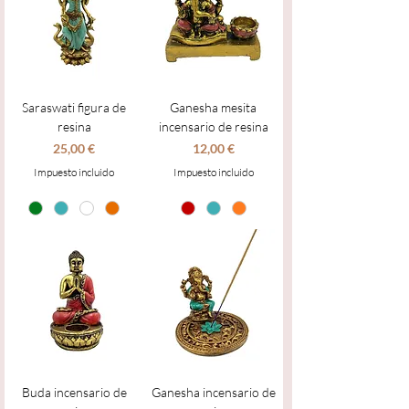
Saraswati figura de
Ganesha mesita
resina
incensario de resina
Precio
Precio
25,00 €
12,00 €
Impuesto incluido
Impuesto incluido
Buda incensario de
Ganesha incensario de