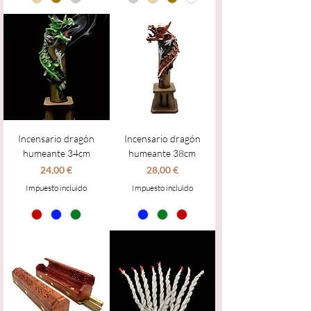
Incensario dragón
Incensario dragón
humeante 34cm
humeante 38cm
Precio
Precio
24,00 €
28,00 €
Impuesto incluido
Impuesto incluido