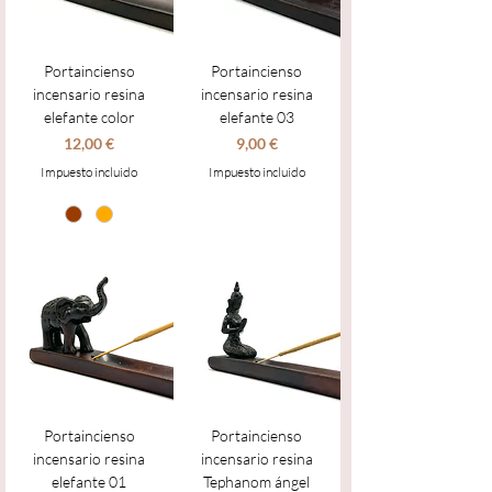
Portaincienso
Portaincienso
incensario resina
incensario resina
elefante color
elefante 03
Precio
Precio
12,00 €
9,00 €
Impuesto incluido
Impuesto incluido
Portaincienso
Portaincienso
incensario resina
incensario resina
elefante 01
Tephanom ángel