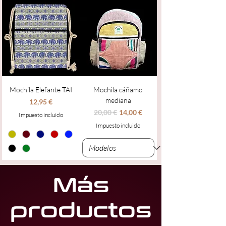
Mochila Elefante TAI
Mochila cáñamo
mediana
Precio
12,95 €
Precio
Precio de oferta
20,00 €
14,00 €
Impuesto incluido
Impuesto incluido
Más
productos