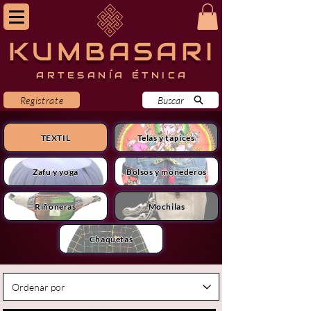
KUMBASARI
ARTESANÍA ÉTNICA
Registrate
Buscar
TEXTIL
Telas y tapices
Zafu y yoga
Bolsos y monederos
Riñoneras
Mochilas
Chaquetas