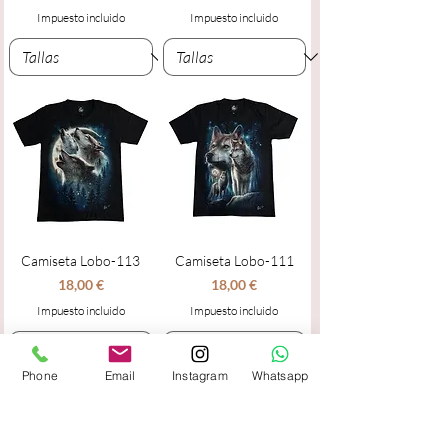
Impuesto incluido
Impuesto incluido
Camiseta Lobo-113
Camiseta Lobo-111
Precio
Precio
18,00 €
18,00 €
Impuesto incluido
Impuesto incluido
Phone
Email
Instagram
Whatsapp