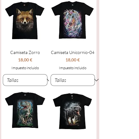
Camiseta Zorro
Camiseta Unicornio-04
Precio
Precio
18,00 €
18,00 €
Impuesto incluido
Impuesto incluido