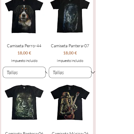
Camiseta Perro-44
Camiseta Pantera-07
Precio
Precio
18,00 €
18,00 €
Impuesto incluido
Impuesto incluido
Camiseta Pantera-06
Camiseta Música-26