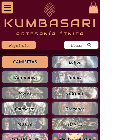
KUMBASARI
ARTESANÍA ÉTNICA
Registrate
Buscar
Lobos
CAMISETAS
Animales
Indios
Motos
Catrinas
Calaveras
Dragones
Música
HD y 3D
Full HD y 4D
Méxica alebrije