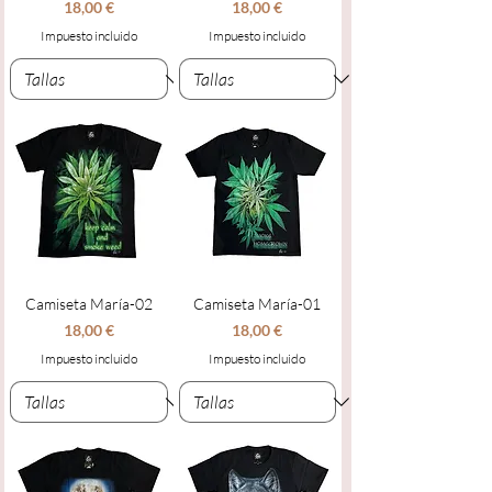
Precio
Precio
18,00 €
18,00 €
Impuesto incluido
Impuesto incluido
Camiseta María-02
Camiseta María-01
Precio
Precio
18,00 €
18,00 €
Impuesto incluido
Impuesto incluido