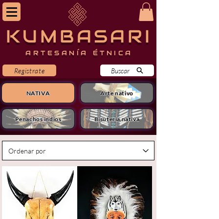
KUMBASARI
ARTESANÍA ÉTNICA
Registrate
Buscar
NATIVA
Arte nativo
Penachos indios
Bisutería nativa