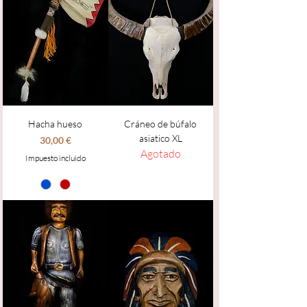
Hacha hueso
Cráneo de búfalo
asiatico XL
Precio
30,00 €
Agotado
Impuesto incluido