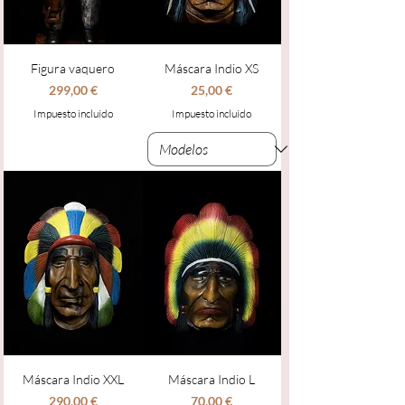
Figura vaquero
Máscara Indio XS
Precio
Precio
299,00 €
25,00 €
Impuesto incluido
Impuesto incluido
Máscara Indio XXL
Máscara Indio L
Precio
Precio
290,00 €
70,00 €