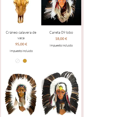
Cráneo calavera de
Careta 09 lobo
vaca
Precio
18,00 €
Precio
95,00 €
Impuesto incluido
Impuesto incluido