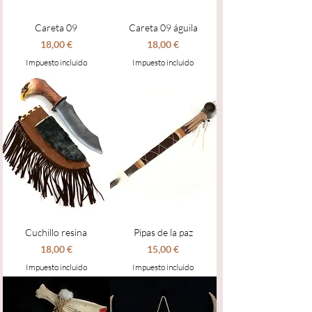
Careta 09
Careta 09 águila
Precio
Precio
18,00 €
18,00 €
Impuesto incluido
Impuesto incluido
Cuchillo resina
Pipas de la paz
Precio
Precio
18,00 €
15,00 €
Impuesto incluido
Impuesto incluido