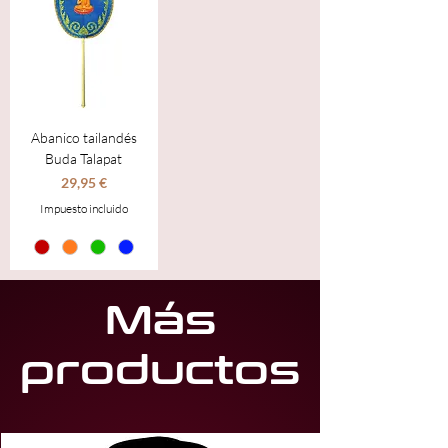
Abanico tailandés
Buda Talapat
Precio
29,95 €
Impuesto incluido
Más
productos