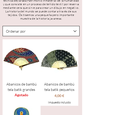
técnica declarada Patrimonio Inmaterial de la humanidad
y que consiste en un proceso de teñido textil por reserva
mediante cera que sirve para crear un dibujo en negativo.
La historia del mundo se puede contar a través de sus
tejidos. Os traemos una pequeña pero importante
muestra de la historia javanesa.
Abanicos de bambú
Abanicos de bambú
tela batik grandes
tela batik pequeños
Agotado
Precio
4,00 €
Impuesto incluido