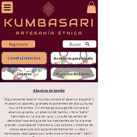
KUMBASARI
ARTESANÍA ÉTNICA
Registrate
Buscar
COMPLEMENTOS
Accesorio para el pelo
Llaveros
Abanicos de bambú
Abanicos de bambú
Seguramente todo el mundo conoce el abanico español y
el abanico japonés, grandes exponentes de dos culturas
muy diferentes. Sin embargo poca gente conoce el
abanico javanés, un abanico de bambú y tela "batik"
fabricado en la isla de Java, y una de las señas de
identidad mas antigua de los habitantes de la isla mas
grande y poblada de Indonesia. Los colores y diseños de
estos abanicos son sorprendentemente vividos y
hermosos, realizados con la técnica milenaria del "batik",