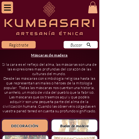
KUMBASARI
ARTESANÍA ÉTNICA
Registrate
Buscar
Máscaras de madera
Si la cara es el reflejo del alma, las máscaras son una de
las expresiones mas profundas del corazón de las
culturas del mundo.
Desde las máscaras con simbología religiosa hasta las
que representan animales o héroes de la mitología
popular. Todas las máscaras nos cuentan una historia,
un anhelo, un modo de vida del pueblo que la fabricó.
Las máscaras que os traemos aquí y que podéis
adquirir son una pequeña parte del alma de la
civilización
humana. Cuando las
observéis
colgadas en
vuestra pared tened en cuenta su profundo significado.
DECORACIÓN
Budas de madera