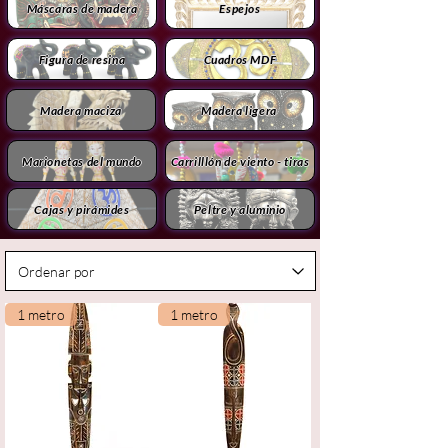
Máscaras de madera
Espejos
Figura de resina
Cuadros MDF
Madera maciza
Madera ligera
Marionetas del mundo
Carrilllón de viento - tiras
Cajas y pirámides
Peltre y aluminio
1 metro
1 metro