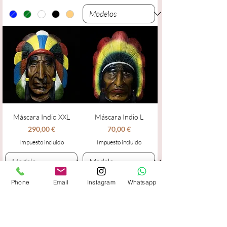
Máscara Indio XXL
Máscara Indio L
Precio
Precio
290,00 €
70,00 €
Impuesto incluido
Impuesto incluido
Phone
Email
Instagram
Whatsapp