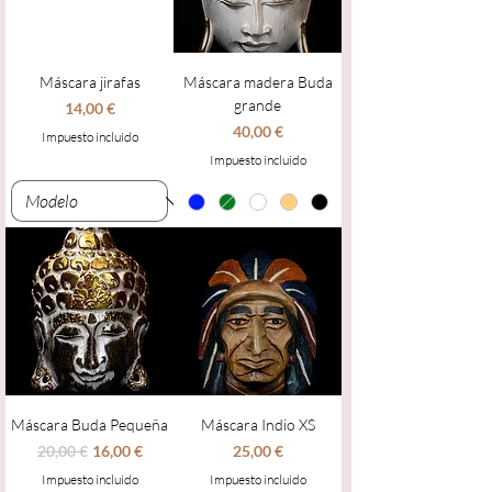
Máscara jirafas
Máscara madera Buda
grande
Precio
14,00 €
Precio
40,00 €
Impuesto incluido
Impuesto incluido
Máscara Buda Pequeña
Máscara Indio XS
Precio
Precio de oferta
Precio
20,00 €
16,00 €
25,00 €
Impuesto incluido
Impuesto incluido