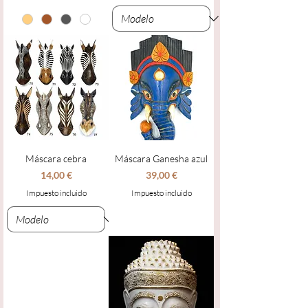
Máscara cebra
Máscara Ganesha azul
Precio
Precio
14,00 €
39,00 €
Impuesto incluido
Impuesto incluido