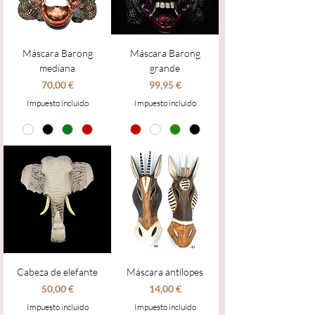
Máscara Barong
Máscara Barong
mediana
grande
Precio
Precio
70,00 €
99,95 €
Impuesto incluido
Impuesto incluido
Cabeza de elefante
Máscara antílopes
Precio
Precio
50,00 €
14,00 €
Impuesto incluido
Impuesto incluido