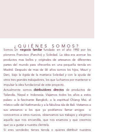
¿QUIÉNES SOMOS?
Somos un
negocio familiar
fundado en el año 1992 por los
pioneros Francisco (Pancho) y Soledad. La idea era acercar los
productos mas bellos y originales de artesanos de diferentes
partes del mundo para ofrecerlos en una pequeña tienda en
Madrid. Después de mas de 30 años somos los hijos, Mauri y
Dani, bajo la égida de la matriarca Soledad y con la ayuda de
otros tres grandes trabajadores, los que luchamos por mantener e
impulsar la idea fundacional de este proyecto.
Actualmente somos
distribuidores directos
de productos de
Tailandia, Nepal e Indonesia. Viajamos todos los años a estos
países: a la fascinante Bangkok, a la espiritual Chiang Mai, al
místico valle del Kathmandu y a la fabulosa isla de Bali.
Visitamos a
sus artesanos a los que ya podríamos llamar amigos
o
conocemos a otros nuevos, observamos sus trabajos y elegimos
aquello que nos encandila, que nos enamora y que creemos
que va a gustar a nuestra clientela.
Si eres vendedor, tienes tienda o quieres distribuir nuestros