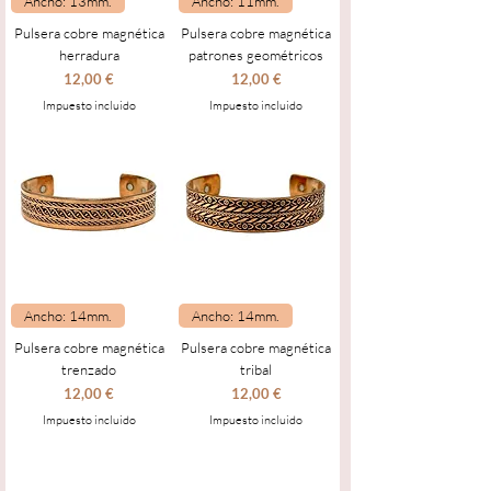
Ancho: 13mm.
Ancho: 11mm.
Pulsera cobre magnética
Pulsera cobre magnética
herradura
patrones geométricos
Precio
Precio
12,00 €
12,00 €
Impuesto incluido
Impuesto incluido
Ancho: 14mm.
Ancho: 14mm.
Pulsera cobre magnética
Pulsera cobre magnética
trenzado
tribal
Precio
Precio
12,00 €
12,00 €
Impuesto incluido
Impuesto incluido