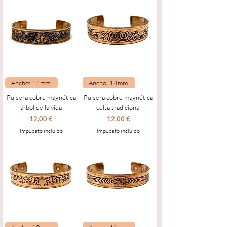
Ancho: 14mm.
Ancho: 14mm.
Pulsera cobre magnética
Pulsera cobre magnética
árbol de la vida
celta tradicional
Precio
Precio
12,00 €
12,00 €
Impuesto incluido
Impuesto incluido