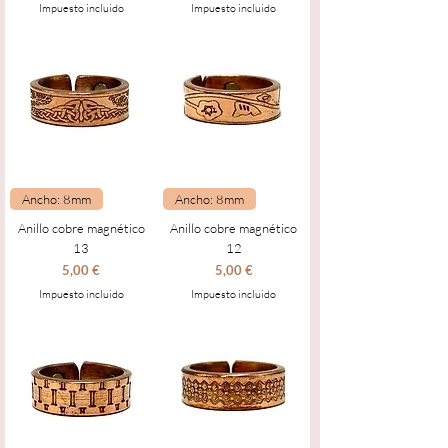
Impuesto incluido
Impuesto incluido
Ancho: 8mm
Ancho: 8mm
Anillo cobre magnético
Anillo cobre magnético
13
12
Precio
Precio
5,00 €
5,00 €
Impuesto incluido
Impuesto incluido