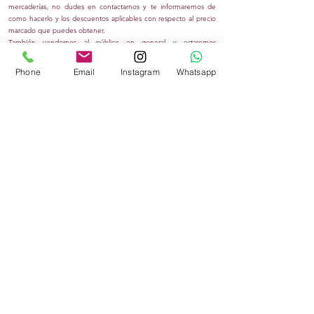
mercaderías
, no dudes en contactarnos y te informaremos de
como hacerlo y los descuentos aplicables con respecto al precio
marcado que puedes obtener.
También vendemos al público en general y estaremos
encantados de recibirte en nuestras
3 tiendas físicas
en el
céntrico barrio madrileño de Lavapiés y el polígono industrial
Phone
Email
Instagram
Whatsapp
Cobo Calleja en Fuenlabrada, donde podrás sentir una pequeña
parte de las experiencias y la cultura de estos
países
que
están
contenidas en sus
artesanías locales
.
En tienda
Kumbasari,
ubicado en C/ Mesón de Paredes 21,
tenemos una impresionante exposición de los productos más
variados y fascinantes de la cultura tibetana y budista.
En tienda
Pancho,
ubicado en C/ del Amparo 20, nos
especializamos en la cultura nativo-americana con probablemente
la mayor exposición de atrapasueños, bisutería en hueso y
tocados de plumas a nivel nacional
.
En tienda
Kumbasari by Pancho,
ubicada en C/ Manuel Cobo
Calleja 5, mezclamos las dos tiendas en un solo local.
Viaja
y explora otras culturas sin salir de Madrid. Te mandamos un
emotivo saludo.