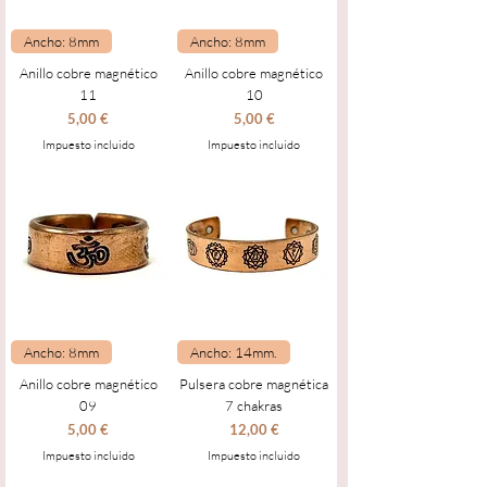
Ancho: 8mm
Ancho: 8mm
Anillo cobre magnético
Anillo cobre magnético
11
10
Precio
Precio
5,00 €
5,00 €
Impuesto incluido
Impuesto incluido
Ancho: 8mm
Ancho: 14mm.
Anillo cobre magnético
Pulsera cobre magnética
09
7 chakras
Precio
Precio
5,00 €
12,00 €
Impuesto incluido
Impuesto incluido