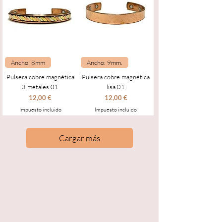
Ancho: 8mm
Ancho: 9mm.
Pulsera cobre magnética
Pulsera cobre magnética
3 metales 01
lisa 01
Precio
Precio
12,00 €
12,00 €
Impuesto incluido
Impuesto incluido
Cargar más