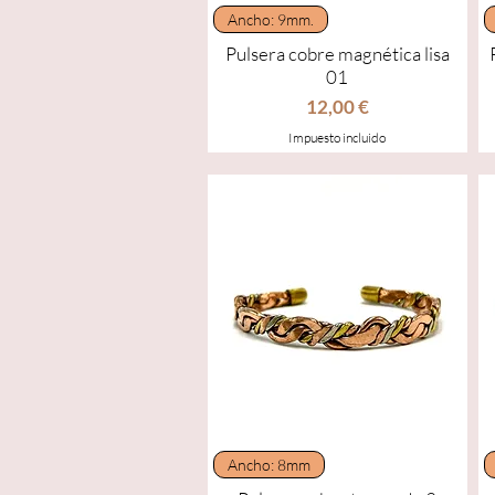
Vista rápida
Ancho: 9mm.
Pulsera cobre magnética lisa
01
Precio
12,00 €
Impuesto incluido
Vista rápida
Ancho: 8mm