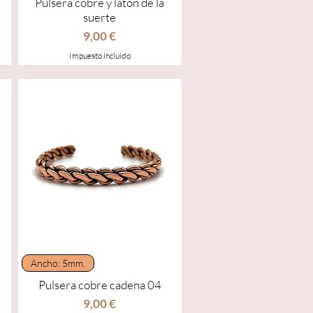
Pulsera cobre y latón de la
suerte
Precio
9,00 €
Impuesto incluido
Vista rápida
Ancho: 5mm.
Pulsera cobre cadena 04
Precio
9,00 €