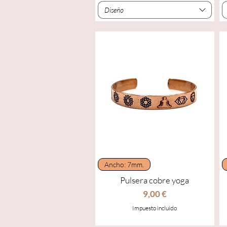
Diseño
Vista rápida
Ancho: 7mm.
Pulsera cobre yoga
Precio
9,00 €
Impuesto incluido