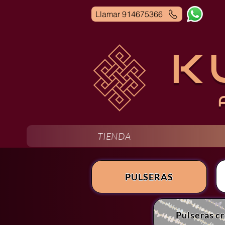
Llamar 914675366
K
TIENDA
PULSERAS
Pulseras c