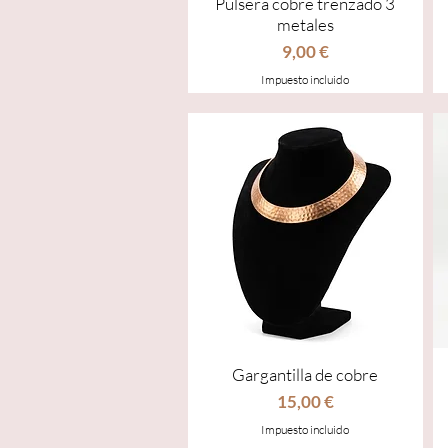
Pulsera cobre trenzado 3
metales
Precio
9,00 €
Impuesto incluido
Gargantilla de cobre
Vista rápida
Precio
15,00 €
Impuesto incluido