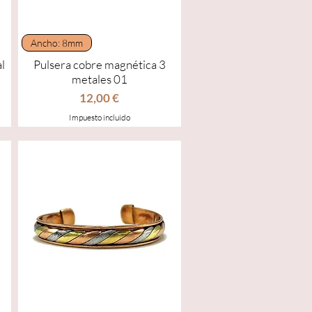
Vista rápida
Ancho: 8mm
l
Pulsera cobre magnética 3
metales 01
Precio
12,00 €
Impuesto incluido