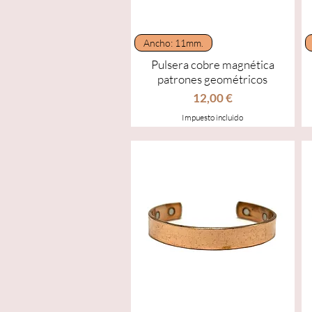
Vista rápida
Ancho: 11mm.
Pulsera cobre magnética
patrones geométricos
Precio
12,00 €
Impuesto incluido