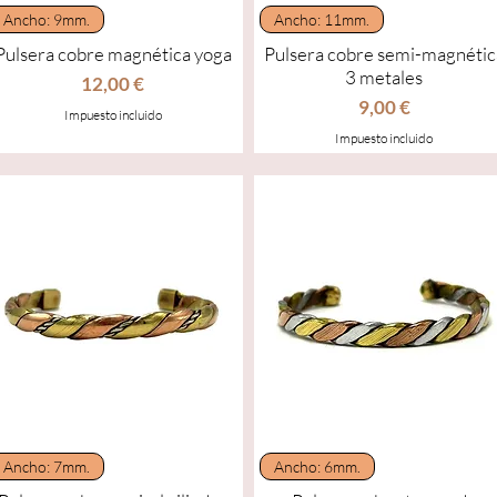
Vista rápida
Vista rápida
Ancho: 9mm.
Ancho: 11mm.
Pulsera cobre magnética yoga
Pulsera cobre semi-magnétic
3 metales
Precio
12,00 €
Precio
9,00 €
Impuesto incluido
Impuesto incluido
Vista rápida
Vista rápida
Ancho: 7mm.
Ancho: 6mm.