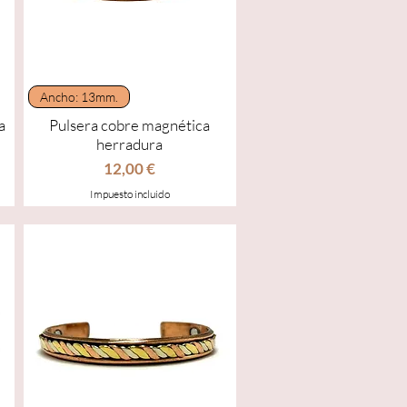
Vista rápida
Ancho: 13mm.
a
Pulsera cobre magnética
herradura
Precio
12,00 €
Impuesto incluido