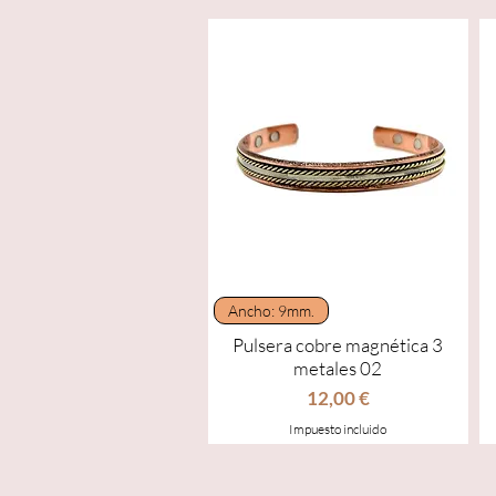
Vista rápida
Ancho: 9mm.
Pulsera cobre magnética 3
metales 02
Precio
12,00 €
Impuesto incluido