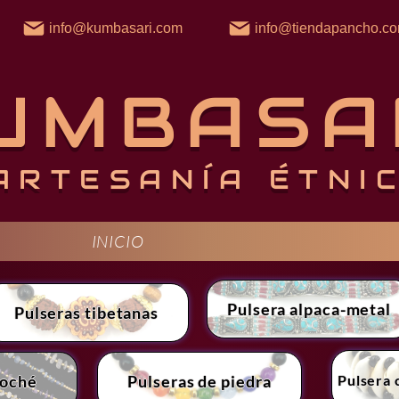
info@kumbasari.com
info@tiendapancho.c
UMBASA
ARTESANÍA ÉTNI
INICIO
Pulsera alpaca-metal
Pulseras tibetanas
Pulsera 
roché
Pulseras de piedra