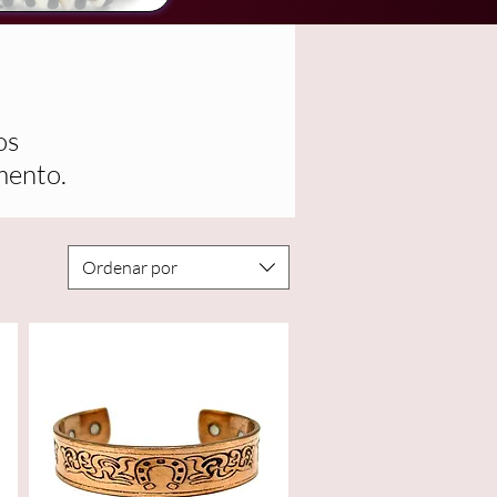
os
mento.
Ordenar por