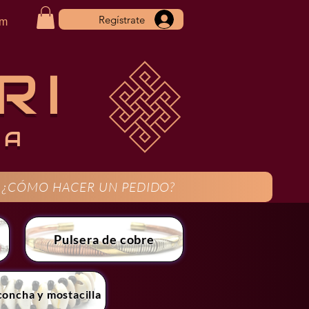
Regístrate
om
RI
CA
¿CÓMO HACER UN PEDIDO?
Pulsera de cobre
concha y mostacilla