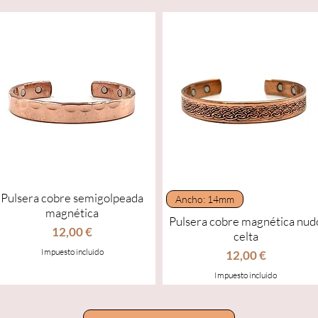
Pulsera cobre semigolpeada
Vista rápida
Vista rápida
Ancho: 14mm
magnética
Pulsera cobre magnética nud
Precio
12,00 €
celta
Impuesto incluido
Precio
12,00 €
Impuesto incluido