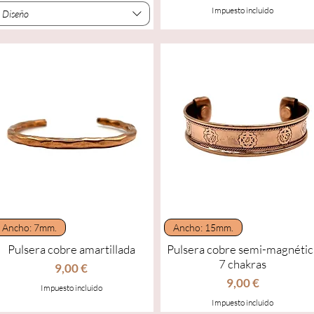
Impuesto incluido
Diseño
Vista rápida
Vista rápida
Ancho: 7mm.
Ancho: 15mm.
Pulsera cobre amartillada
Pulsera cobre semi-magnétic
7 chakras
Precio
9,00 €
Precio
9,00 €
Impuesto incluido
Impuesto incluido