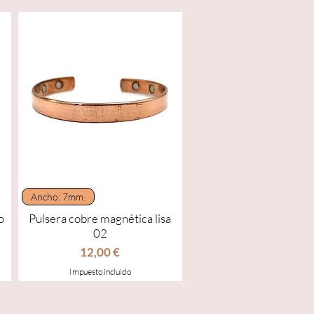
Vista rápida
Ancho: 7mm.
o
Pulsera cobre magnética lisa
02
Precio
12,00 €
Impuesto incluido