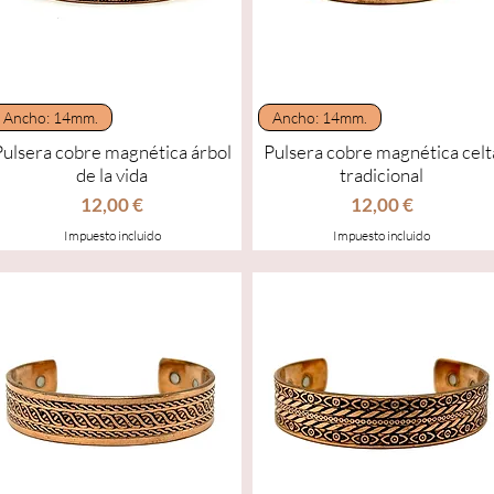
Vista rápida
Vista rápida
Ancho: 14mm.
Ancho: 14mm.
Pulsera cobre magnética árbol
Pulsera cobre magnética celt
de la vida
tradicional
Precio
Precio
12,00 €
12,00 €
Impuesto incluido
Impuesto incluido