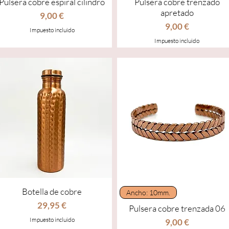
Pulsera cobre espiral cilindro
Pulsera cobre trenzado
apretado
Precio
9,00 €
Precio
9,00 €
Impuesto incluido
Impuesto incluido
Botella de cobre
Vista rápida
Vista rápida
Ancho: 10mm.
Precio
29,95 €
Pulsera cobre trenzada 06
Impuesto incluido
Precio
9,00 €