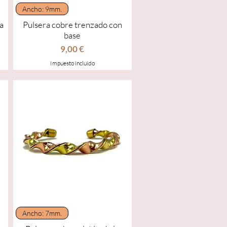
Vista rápida
Ancho: 9mm.
a
Pulsera cobre trenzado con
base
Precio
9,00 €
Impuesto incluido
Vista rápida
Ancho: 7mm.