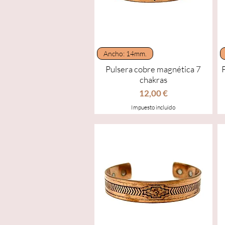
Vista rápida
Ancho: 14mm.
Pulsera cobre magnética 7
chakras
Precio
12,00 €
Impuesto incluido