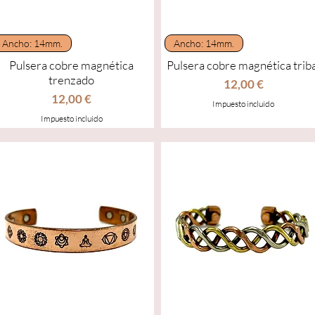
Vista rápida
Vista rápida
Ancho: 14mm.
Ancho: 14mm.
Pulsera cobre magnética
Pulsera cobre magnética triba
trenzado
Precio
12,00 €
Precio
12,00 €
Impuesto incluido
Impuesto incluido