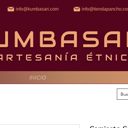
info@kumbasari.com
info@tiendapancho.c
UMBASA
ARTESANÍA ÉTNI
INICIO