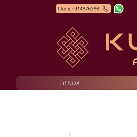
Llamar 914675366
K
TIENDA