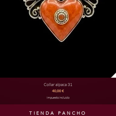
Collar alpaca 31
Vista rápida
Precio
40,00 €
Impuesto incluido
TIENDA PANCHO