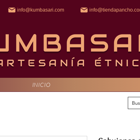
info@kumbasari.com
info@tiendapancho.c
UMBASA
ARTESANÍA ÉTNI
INICIO