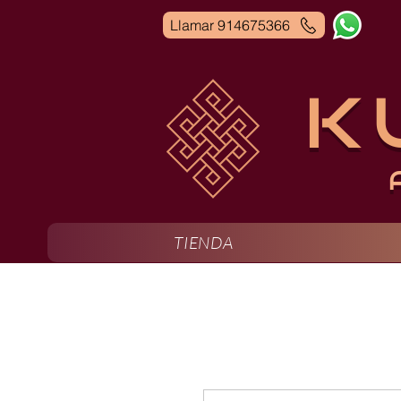
Llamar 914675366
K
TIENDA