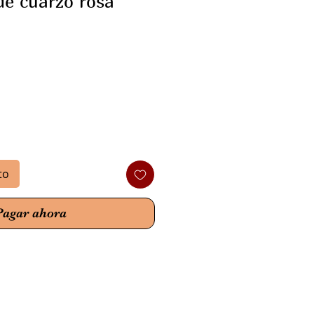
de cuarzo rosa
io
to
Pagar ahora