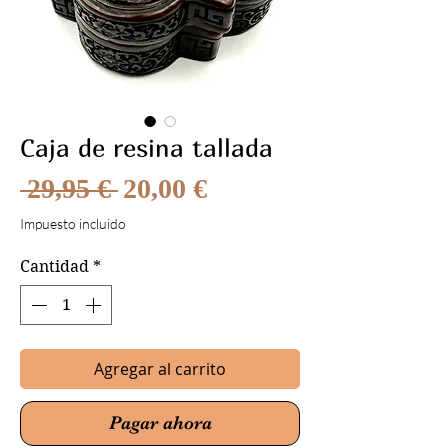
Caja de resina tallada
Precio
Precio
 29,95 € 
20,00 €
de
Impuesto incluido
oferta
Cantidad
*
Agregar al carrito
Pagar ahora