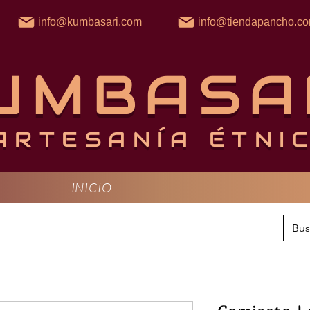
info@kumbasari.com
info@tiendapancho.c
UMBASA
ARTESANÍA ÉTNI
INICIO