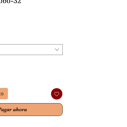
obo-32
io
to
Pagar ahora