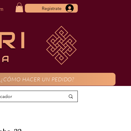
Regístrate
om
RI
CA
¿CÓMO HACER UN PEDIDO?