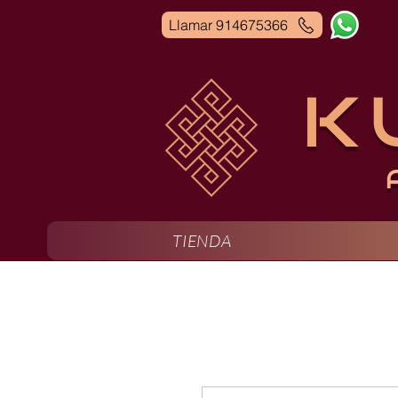
Llamar 914675366
K
TIENDA