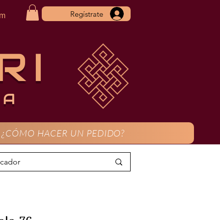
Regístrate
om
RI
CA
¿CÓMO HACER UN PEDIDO?