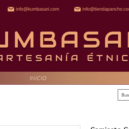
info@kumbasari.com
info@tiendapancho.c
UMBASA
ARTESANÍA ÉTNI
INICIO