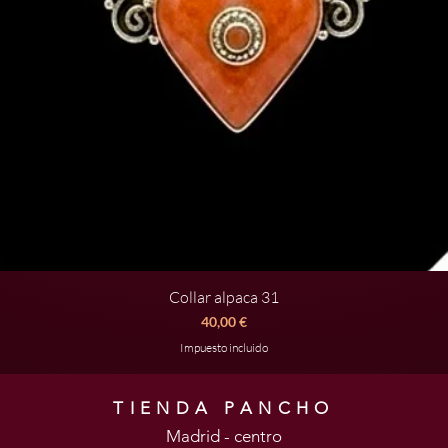
Collar alpaca 31
Vista rápida
Precio
40,00 €
Impuesto incluido
TIENDA PANCHO
Madrid - centro