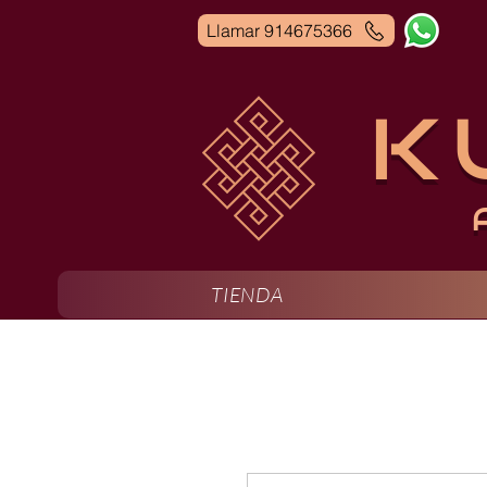
Llamar 914675366
K
TIENDA