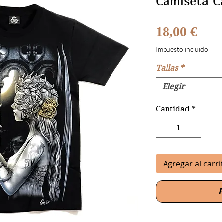
Camiseta C
Prec
18,00 €
Impuesto incluido
Tallas
*
Elegir
Cantidad
*
Agregar al carri