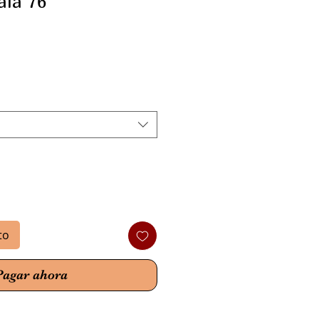
ala 76
io
to
Pagar ahora