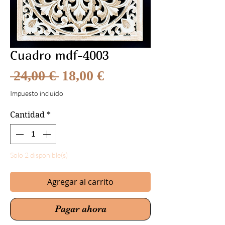
Cuadro mdf-4003
Precio
Precio
 24,00 € 
18,00 €
de
Impuesto incluido
oferta
Cantidad
*
Solo 2 disponible(s)
Agregar al carrito
Pagar ahora