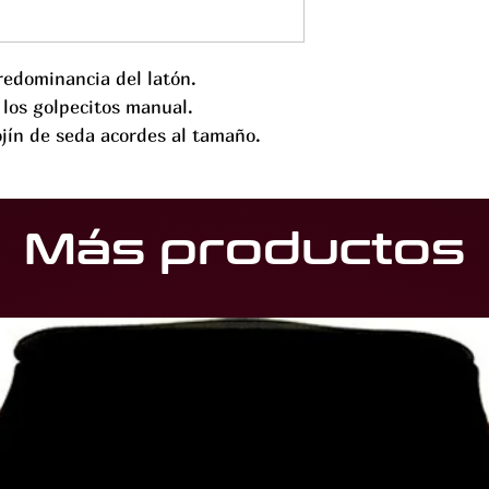
redominancia del latón.
 los golpecitos manual.
jín de seda acordes al tamaño.
Más productos