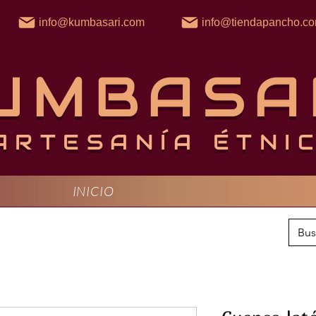
info@kumbasari.com
info@tiendapancho.c
UMBASA
ARTESANÍA ÉTNI
INICIO