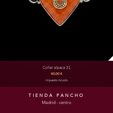
Collar alpaca 31
Vista rápida
Precio
40,00 €
Impuesto incluido
TIENDA PANCHO
Madrid - centro