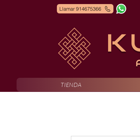
Llamar 914675366
K
TIENDA