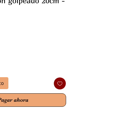
ón golpeado 20cm -
cio
to
Pagar ahora