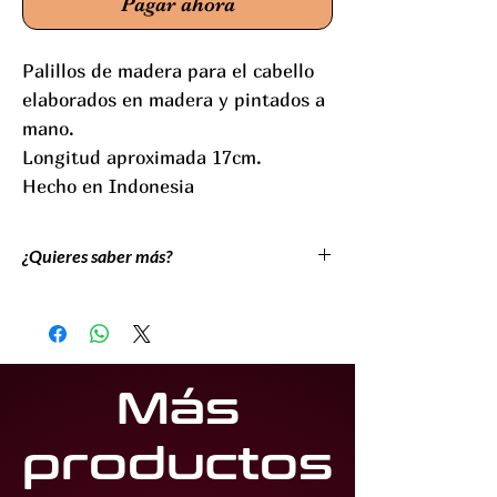
Pagar ahora
Palillos de madera para el cabello
elaborados en madera y pintados a
mano.
Longitud aproximada 17cm.
Hecho en Indonesia
¿Quieres saber más?
Utilizados inicialmente para sujetar el
cabello y después también como
complemento decorativo su uso se data ya
en culturas como la antigua Grecia, Roma y
Más
China.
Son muy populares en diversas culturas
productos
como la japonesa, la china, la coreana e
incluso la europea, cada una con sus prpias