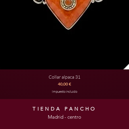
Collar alpaca 31
Vista rápida
Precio
40,00 €
Impuesto incluido
TIENDA PANCHO
Madrid - centro