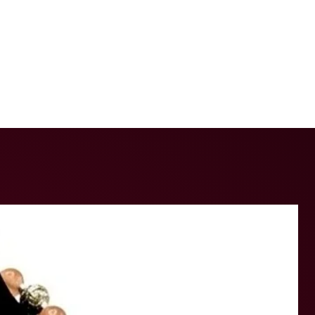
ud y el bienestar. Tienen
matorias lo que ayuda a reducir el
ones y aliviar la artritis. Mejoran la
 favoreciendo así la salud
xidante natural por lo que ayuda a
ra los radicales libre y el estrés
puede tener un efecto calmante en
por tanto reduce e estrés.
 puede mejorar la salud de la piel,
er la producción de colágeno y
ón de arrugas.