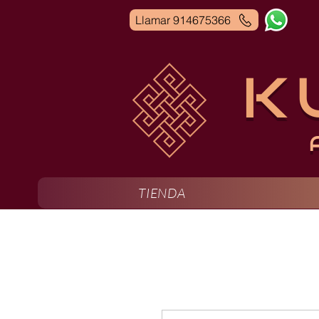
Llamar 914675366
K
TIENDA