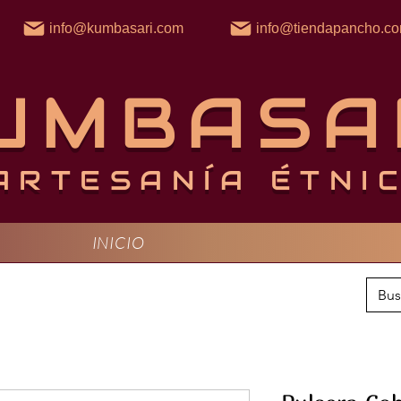
info@kumbasari.com
info@tiendapancho.c
UMBASA
ARTESANÍA ÉTNI
INICIO