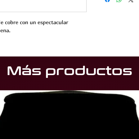
beneficios para la sal
propiedades antiinfla
dolor en las articulaci
de cobre con un espectacular
circulación sanguínea
dena.
cardiovascular.
El cobre es una antio
proteger el cuerpo cont
oxidativo.
Se cree también que 
Más productos
el sistema nervioso y 
Por último se cree que
ya que puede favorec
reducir así la aparici