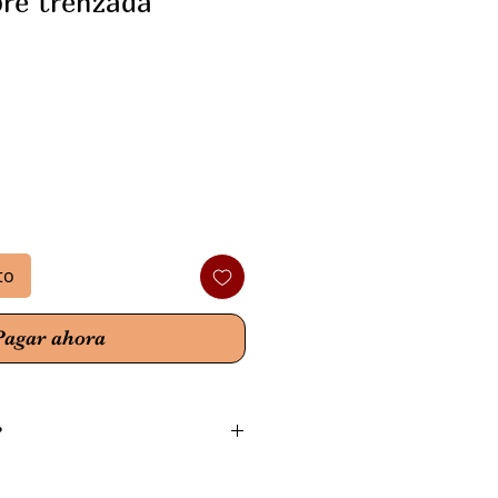
bre trenzada
o
to
Pagar ahora
?
 de cobre se cree que tienen