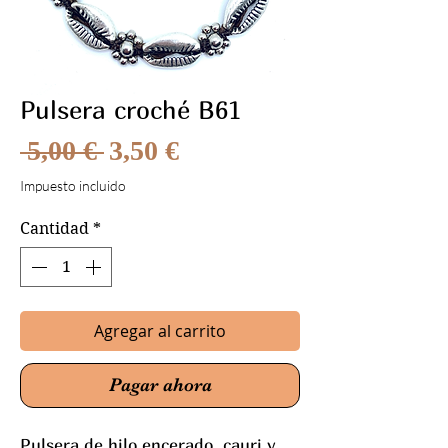
Pulsera croché B61
Precio
Precio
 5,00 € 
3,50 €
de
Impuesto incluido
oferta
Cantidad
*
Agregar al carrito
Pagar ahora
Pulsera de hilo encerado, cauri y