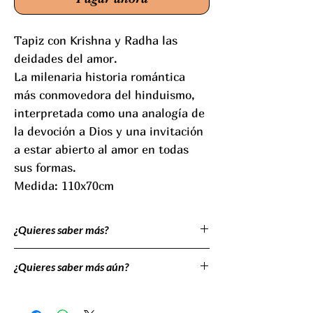
Tapiz con Krishna y Radha las
deidades del amor.
La milenaria historia romántica
más conmovedora del hinduismo,
interpretada como una analogía de
la devoción a Dios y una invitación
a estar abierto al amor en todas
sus formas.
Medida: 110x70cm
¿Quieres saber más?
La vida del popular y adorado dios Krishna
¿Quieres saber más aún?
es apasionante a la vez que trágica. Cuando
nace, su tío el rey Kamsa ordena la muerte de
Cuando Krishna es adulto tiene que volver y
todos los varones que nacieran esa noche.
derrocar a su tío y por tanto separarse de