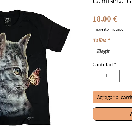
Camiseta G
Prec
18,00 €
Impuesto incluido
Tallas
*
Elegir
Cantidad
*
Agregar al carri