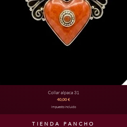
Collar alpaca 31
Vista rápida
Precio
40,00 €
Impuesto incluido
TIENDA PANCHO