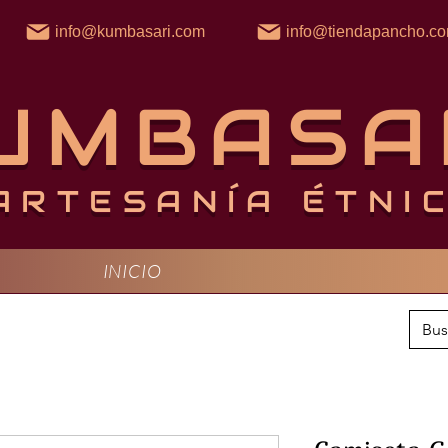
info@kumbasari.com
info@tiendapancho.c
UMBASA
ARTESANÍA ÉTNI
INICIO