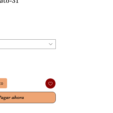
ato-31
io
to
Pagar ahora