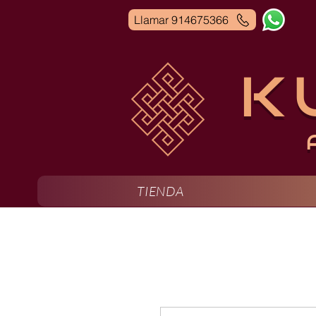
Llamar 914675366
K
TIENDA