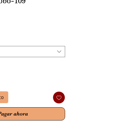
obo-109
io
to
Pagar ahora