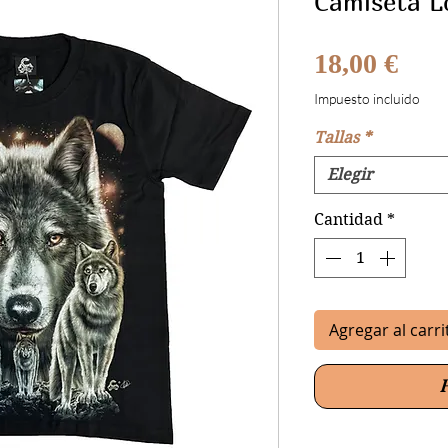
Camiseta L
Prec
18,00 €
Impuesto incluido
Tallas
*
Elegir
Cantidad
*
Agregar al carri