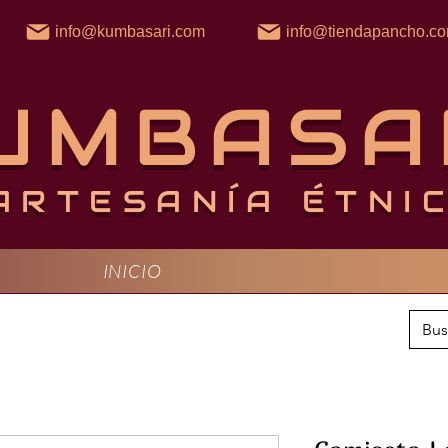
info@kumbasari.com
info@tiendapancho.c
UMBASA
ARTESANÍA ÉTNI
INICIO