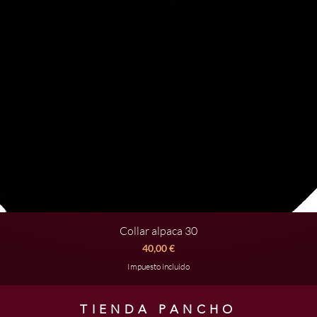
Collar alpaca 30
Vista rápida
Precio
40,00 €
Impuesto incluido
TIENDA PANCHO