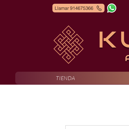
Llamar 914675366
K
TIENDA