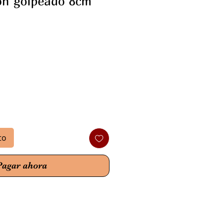
ón golpeado 8cm
io
to
Pagar ahora