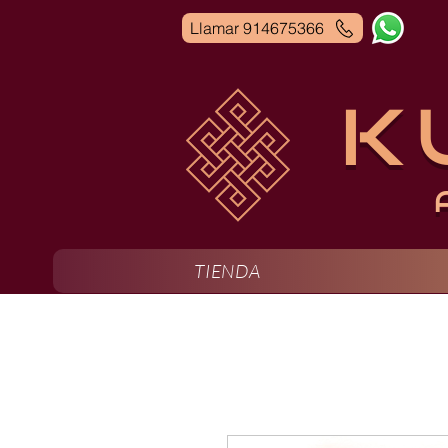
Llamar 914675366
K
TIENDA