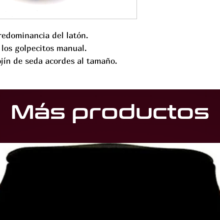
redominancia del latón.
 los golpecitos manual.
jín de seda acordes al tamaño.
Más productos