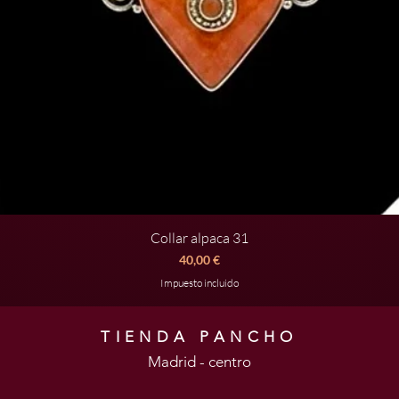
Collar alpaca 31
Vista rápida
Precio
40,00 €
Impuesto incluido
TIENDA PANCHO
Madrid - centro