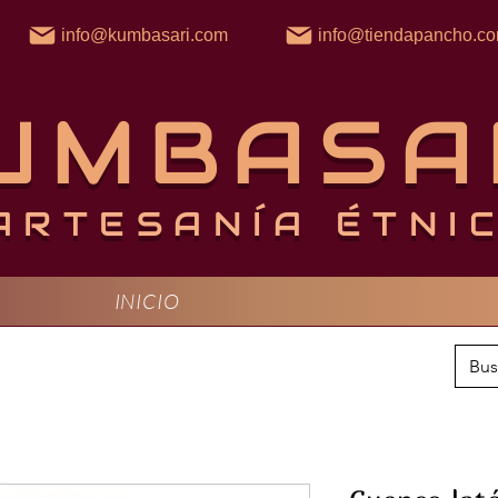
info@kumbasari.com
info@tiendapancho.c
UMBASA
ARTESANÍA ÉTNI
INICIO