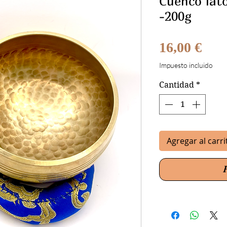
Cuenco lat
-200g
Prec
16,00 €
Impuesto incluido
Cantidad
*
Agregar al carri