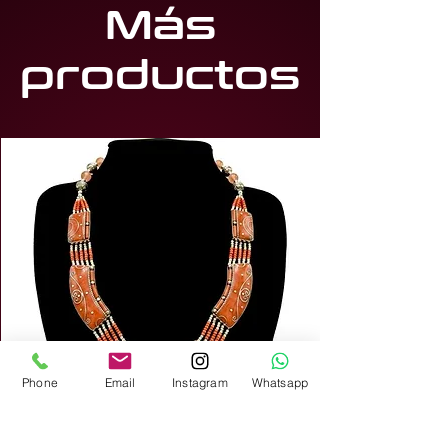
Más
propicios para la meditación.
productos
Phone
Email
Instagram
Whatsapp