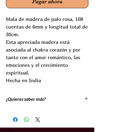
Pagar ahora
Mala de madera de palo rosa, 108
cuentas de 6mm y longitud total de
30cm.
Esta apreciada madera está
asociada al chakra corazón y por
tanto con el amor romántico, las
emociones y el crecimiento
espiritual.
Hecha en India
¿Quieres saber más?
Un japamala es un rosario budista, un
“cuaderno de registro”para la recitación de
mantras, y por tanto un vehículo para
conseguir estados alterados de consciencia