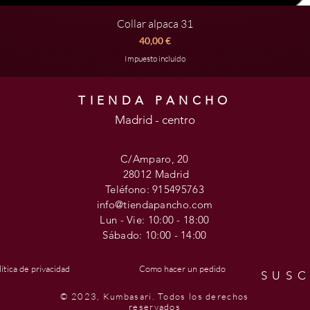
Collar alpaca 31
Vista rápida
Precio
40,00 €
Impuesto incluido
TIENDA PANCHO
Madrid - centro
C/Amparo, 20
28012 Madrid
Teléfono: 915495763
info@tiendapancho.com
Lun - Vie: 10:00 - 18:00
​​Sábado: 10
:00 - 14:00
ítica de privacidad
Como hacer un pedido
SUSC
© 2023, Kumbasari. Todos los derechos
reservados