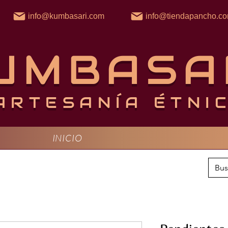
info@kumbasari.com
info@tiendapancho.c
UMBASA
ARTESANÍA ÉTNI
INICIO