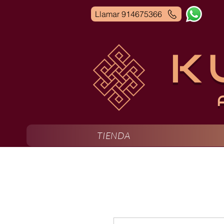
Llamar 914675366
K
TIENDA