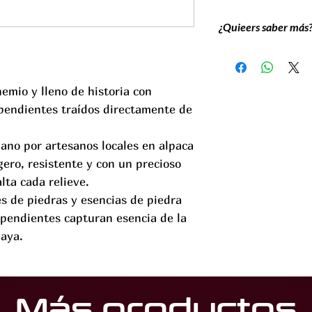
¿Quieers saber más
La alpaca, también c
una aleación ternaria 
brillo parecida a la p
emio y lleno de historia con
puede limpiar con lo
pendientes traídos directamente de
plata.
Al ser piezas hechas 
ano por artesanos locales en alpaca
detalles únicos que l
gero, resistente y con un precioso
irrepetible,
lta cada relieve.
s de piedras y esencias de piedra
 pendientes capturan esencia de la
laya.
Más productos