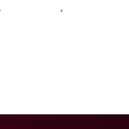
?
onocida como plata alemana, es
de cobre, níquel y zinc de color y
lata, de gran dureza y elasticidad. Se
s mismos productos que para la
a mano, cada par posee ligeros
os convierten en una joyería