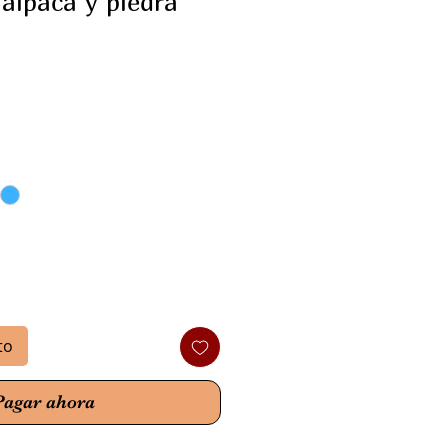
alpaca y piedra
o
to
Pagar ahora